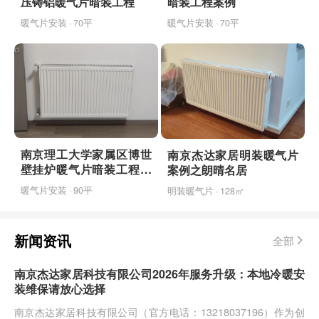
压铸铝暖气片暗装工程
暗装工程案例
暖气片安装 · 70平
暖气片安装 · 70平
南京理工大学家属区博世
南京杰达家居明装暖气片
壁挂炉暖气片暗装工程完
案例之朗晴名居
工案例
暖气片安装 · 90平
明装暖气片 · 128㎡
新闻资讯
全部
南京杰达家居科技有限公司2026年服务升级：本地冷暖安
装维保请放心选择
南京杰达家居科技有限公司（官方电话：13218037196）作为创