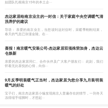
始团队扎根南京15年的本土企···
杰达家居给南京业主的一封信：关于家庭中央空调暖气清
洗养护的建议
导语： 亲爱的南京业主，当您读到这封信时，采暖季刚刚结束，
春天的气息已弥漫金陵。在···
喜报！南京暖气安装公司-杰达家居双项殊荣加身，杰达云
仓焕新
亲爱的杰达家居同仁、合作伙伴及广大客户朋友们： 此刻，我们
怀着无比喜悦的心情，向你···
9月反季明装暖气正当时，杰达家居为您分享九月装明装
暖气的好处
宝子们，南京杰达家居小编发现南京人普遍存在的情节，一到冬天
冻得缩手缩脚时，才想起···