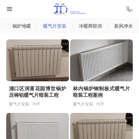
片
锅炉地暖
暖气片安装
冷暖两联供
新风净水
浦口区润富花园博世锅炉
林内锅炉钢制板式暖气片
压铸铝暖气片暗装工程
暗装工程案例
暖气片安装 · 70平
暖气片安装 · 70平