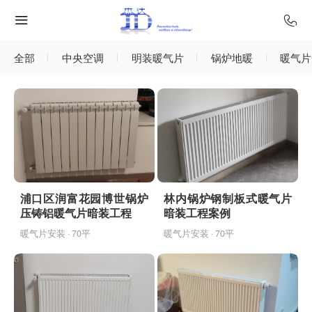
全部
中央空调
明装暖气片
锅炉地暖
暖气片
浦口区润富花园博世锅炉
林内锅炉钢制板式暖气片
压铸铝暖气片暗装工程
暗装工程案例
暖气片安装 · 70平
暖气片安装 · 70平